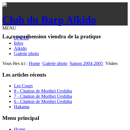
Club du Barp Aïkido
MENU
La compréhension viendra de la pratique
Le Club
Infos
Aïkido
Galerie photo
Vous êtes ici :
Home
Galerie photo
Saison 2004-2005
Visites
Les articles récents
Les Cours
8 - Citation de Morihei Ueshiba
7 - Citation de Morihei Ueshiba
6 - Citation de Morihei Ueshiba
Hakama
Menu principal
Home