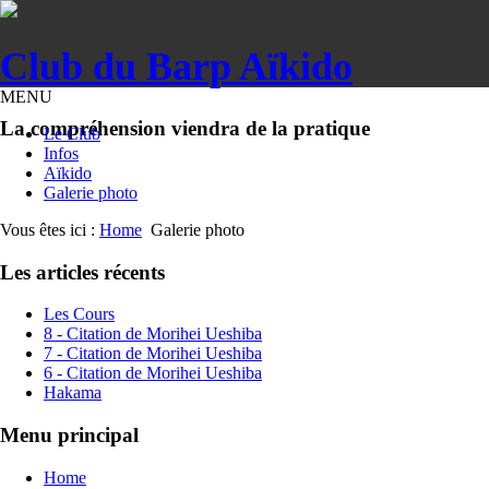
Club du Barp Aïkido
MENU
La compréhension viendra de la pratique
Le Club
Infos
Aïkido
Galerie photo
Vous êtes ici :
Home
Galerie photo
Les articles récents
Les Cours
8 - Citation de Morihei Ueshiba
7 - Citation de Morihei Ueshiba
6 - Citation de Morihei Ueshiba
Hakama
Menu principal
Home