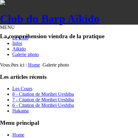
Club du Barp Aïkido
MENU
La compréhension viendra de la pratique
Le Club
Infos
Aïkido
Galerie photo
Vous êtes ici :
Home
Galerie photo
Les articles récents
Les Cours
8 - Citation de Morihei Ueshiba
7 - Citation de Morihei Ueshiba
6 - Citation de Morihei Ueshiba
Hakama
Menu principal
Home