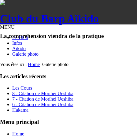
Club du Barp Aïkido
MENU
La compréhension viendra de la pratique
Le Club
Infos
Aïkido
Galerie photo
Vous êtes ici :
Home
Galerie photo
Les articles récents
Les Cours
8 - Citation de Morihei Ueshiba
7 - Citation de Morihei Ueshiba
6 - Citation de Morihei Ueshiba
Hakama
Menu principal
Home